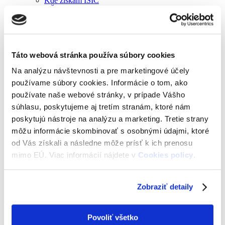
Kde získam ISIC
VŠ vydávajúce ISIC
Predĺženie platnosti ISICu vydaného na VŠ
Keď stratím ISIC/ISIC známku
ISIC mi nefunguje na zľavy
Časté otázky
Po skončení štúdia/externista
Táto webová stránka používa súbory cookies
Zľavy
Na analýzu návštevnosti a pre marketingové účely
Študentský paušál Yoxo od Orangeu
Všetky zľavy na Slovensku
používame súbory cookies. Informácie o tom, ako
Zľavy v zahraničí
používate naše webové stránky, v prípade Vášho
Chcem novú zľavu
súhlasu, poskytujeme aj tretím stranám, ktoré nám
Doprava
Cestovanie po Slovensku (MHD, vlaky, autobusy)
poskytujú nástroje na analýzu a marketing. Tretie strany
Cestovanie v Bratislavskom kraji s appkou IDS BK
môžu informácie skombinovať s osobnými údajmi, ktoré
Cestovanie do zahraničia s ISIC
od Vás získali a následne môže prísť k ich prenosu
Kontakt
Kontakt
mimo EÚ. Viac informácií nájdete v
Cookies policy
.
O nás
Spolupráca
Reklamácie
Zobraziť detaily
Získať ISIC
Úvod
Povoliť všetko
Keď stratím ISIC/ISIC známku