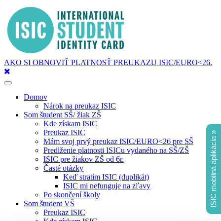
AKO SI OBNOVIŤ PLATNOSŤ PREUKAZU ISIC/EURO<26.
Toggle
navigation
Domov
Nárok na preukaz ISIC
Som študent SŠ/ žiak ZŠ
Kde získam ISIC
Preukaz ISIC
ISIC mobilná aplikácia »
Mám svoj prvý preukaz ISIC/EURO<26 pre SŠ
Predlženie platnosti ISICu vydaného na SŠ/ZŠ
ISIC pre žiakov ZŠ od 6r.
Časté otázky
Keď stratím ISIC (duplikát)
ISIC mi nefunguje na zľavy
Po skončení školy
Som študent VŠ
Preukaz ISIC