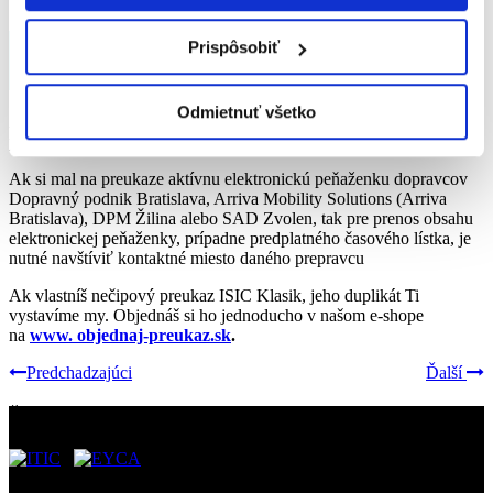
Čo robiť, keď stratíš ISIC, ISIC
Prispôsobiť
známku?
Odmietnuť všetko
Ak stratíš svoj preukaz ISIC aIebo ISIC známku, alebo sa
poškodí/ zničí, vybav si duplikát.
Ak si mal na preukaze aktívnu elektronickú peňaženku dopravcov
Dopravný podnik Bratislava, Arriva Mobility Solutions (Arriva
Bratislava), DPM Žilina alebo SAD Zvolen, tak pre prenos obsahu
elektronickej peňaženky, prípadne predplatného časového lístka, je
nutné navštíviť kontaktné miesto daného prepravcu
Ak vlastníš nečipový preukaz ISIC Klasik, jeho duplikát Ti
vystavíme my. Objednáš si ho jednoducho v našom e-shope
na
www. objednaj-preukaz.sk
.
Predchadzajúci
Ďalší
Ďalšie preukazy: