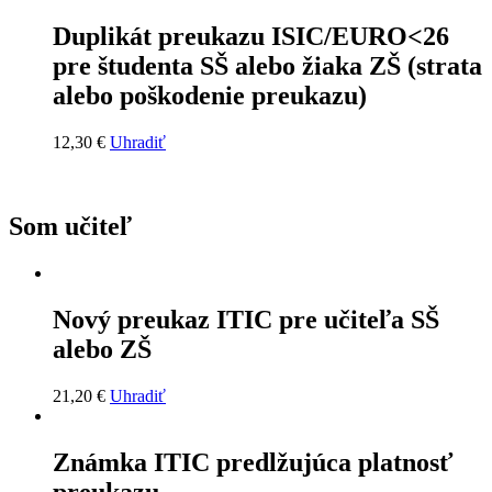
Duplikát preukazu ISIC/EURO<26
pre študenta SŠ alebo žiaka ZŠ (strata
alebo poškodenie preukazu)
12,30
€
Uhradiť
Som učiteľ
Nový preukaz ITIC pre učiteľa SŠ
alebo ZŠ
21,20
€
Uhradiť
Známka ITIC predlžujúca platnosť
preukazu