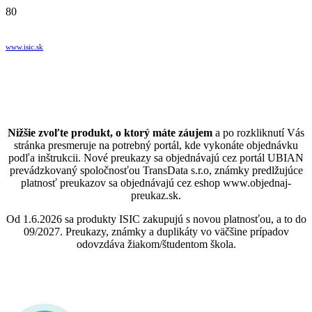
www.isic.sk
Nižšie zvoľte produkt, o ktorý máte záujem
a po rozkliknutí Vás
stránka presmeruje na potrebný portál, kde vykonáte objednávku
podľa inštrukcii. Nové preukazy sa objednávajú cez portál UBIAN
prevádzkovaný spoločnosťou TransData s.r.o, známky predlžujúce
platnosť preukazov sa objednávajú cez eshop www.objednaj-
preukaz.sk.
Od 1.6.2026 sa produkty ISIC zakupujú s novou platnosťou, a to do
09/2027. Preukazy, známky a duplikáty vo väčšine prípadov
odovzdáva žiakom/študentom škola.