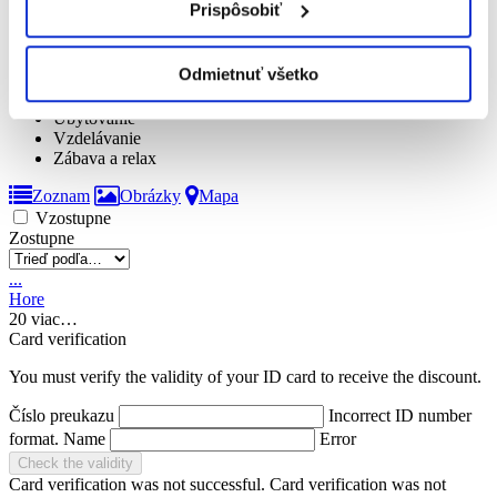
Prispôsobiť
Kultúra
Lyžiarske strediská
Papiernictva a tlač
Odmietnuť všetko
Služby
Šport
Ubytovanie
Vzdelávanie
Zábava a relax
Zoznam
Obrázky
Mapa
Vzostupne
Zostupne
...
Hore
20
viac…
Card verification
You must verify the validity of your ID card to receive the discount.
Číslo preukazu
Incorrect ID number
format.
Name
Error
Check the validity
Card verification was not successful.
Card verification was not