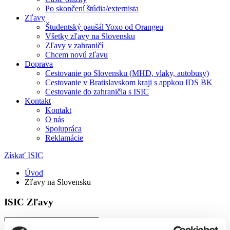
Po skončení štúdia/externista
Zľavy
Študentský paušál Yoxo od Orangeu
Všetky zľavy na Slovensku
Zľavy v zahraničí
Chcem novú zľavu
Doprava
Cestovanie po Slovensku (MHD, vlaky, autobusy)
Cestovanie v Bratislavskom kraji s appkou IDS BK
Cestovanie do zahraničia s ISIC
Kontakt
Kontakt
O nás
Spolupráca
Reklamácie
Získať ISIC
Úvod
Zľavy na Slovensku
ISIC Zľavy