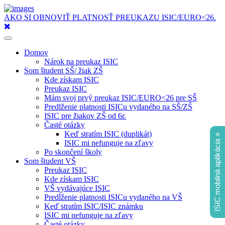
AKO SI OBNOVIŤ PLATNOSŤ PREUKAZU ISIC/EURO<26.
Toggle
navigation
Domov
Nárok na preukaz ISIC
Som študent SŠ/ žiak ZŠ
Kde získam ISIC
Preukaz ISIC
Mám svoj prvý preukaz ISIC/EURO<26 pre SŠ
Predlženie platnosti ISICu vydaného na SŠ/ZŠ
ISIC pre žiakov ZŠ od 6r.
Časté otázky
Keď stratím ISIC (duplikát)
ISIC mobilná aplikácia »
ISIC mi nefunguje na zľavy
Po skončení školy
Som študent VŠ
Preukaz ISIC
Kde získam ISIC
VŠ vydávajúce ISIC
Predĺženie platnosti ISICu vydaného na VŠ
Keď stratím ISIC/ISIC známku
ISIC mi nefunguje na zľavy
Časté otázky