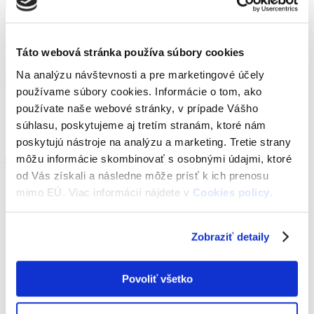
Hľadaj
Reset filtra
Typy kariet
Táto webová stránka používa súbory cookies
Na analýzu návštevnosti a pre marketingové účely
Typy kariet
používame súbory cookies. Informácie o tom, ako
ISIC
používate naše webové stránky, v prípade Vášho
súhlasu, poskytujeme aj tretím stranám, ktoré nám
Kategórie
poskytujú nástroje na analýzu a marketing. Tretie strany
môžu informácie skombinovať s osobnými údajmi, ktoré
Kategórie
od Vás získali a následne môže prísť k ich prenosu
Aquaparky, kúpaliská, plavárne
mimo EÚ. Viac informácií nájdete v
Cookies policy
.
Gastro a potraviny
Letné strediská
Móda
Zobraziť detaily
Zdravie a krása
Cestovanie
Elektronika
Festivaly
Povoliť všetko
Financie a telco
Foto a hudba
Knihy