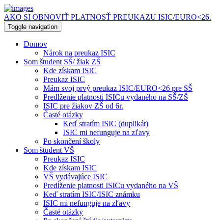
AKO SI OBNOVIŤ PLATNOSŤ PREUKAZU ISIC/EURO<26.
Toggle navigation
Domov
Nárok na preukaz ISIC
Som študent SŠ/ žiak ZŠ
Kde získam ISIC
Preukaz ISIC
Mám svoj prvý preukaz ISIC/EURO<26 pre SŠ
Predlženie platnosti ISICu vydaného na SŠ/ZŠ
ISIC pre žiakov ZŠ od 6r.
Časté otázky
Keď stratím ISIC (duplikát)
ISIC mi nefunguje na zľavy
Po skončení školy
Som študent VŠ
Preukaz ISIC
Kde získam ISIC
VŠ vydávajúce ISIC
Predĺženie platnosti ISICu vydaného na VŠ
Keď stratím ISIC/ISIC známku
ISIC mi nefunguje na zľavy
Časté otázky